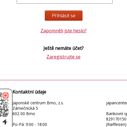
Zapomněli jste heslo?
Ještě nemáte účet?
Zaregistrujte se
Kontaktní údaje
Japonské centrum Brno, z.s.
japancent
Zámečnická 5
602 00 Brno
Bankovní sp
829170150
Po-Pá: 9:00 - 18:00
(Raiffeisen)