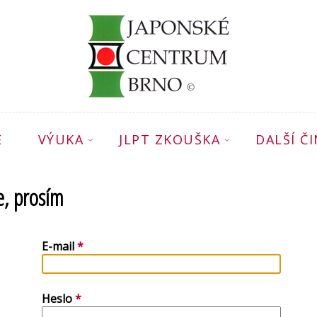
E
VÝUKA
JLPT ZKOUŠKA
DALŠÍ Č
e, prosím
E-mail
Heslo